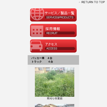
パッカー車 ４台
トラック ４台
草刈り作業前