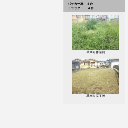
パッカー車 ４台
トラック ４台
草刈り作業前
草刈り完了後