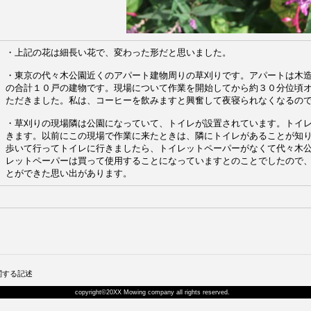
・上記の花は細長い花で、変わった形だと思いました。
・東京の代々木公園近くのアパート建物周りの草刈りです。アパートは木
の合計１０戸の建物です。現場について作業を開始してから約３０分位頃
ただきました。私は、コーヒーを飲みますと興奮して夜寝られなくなるの
・草刈りの現場隣は公園になっていて、トイレが設置されています。トイ
きます。以前にこの現場で作業に来たときは、隣にトイレがあることが知
歩いて行ってトイレに行きましたら、トイレットペーパーがなくて代々木
レットペーパーは買って使用することになっていますとのことでしたので
とができた思い出があります。
関する記述
copyright©20XX Mowing company all rights reserved.