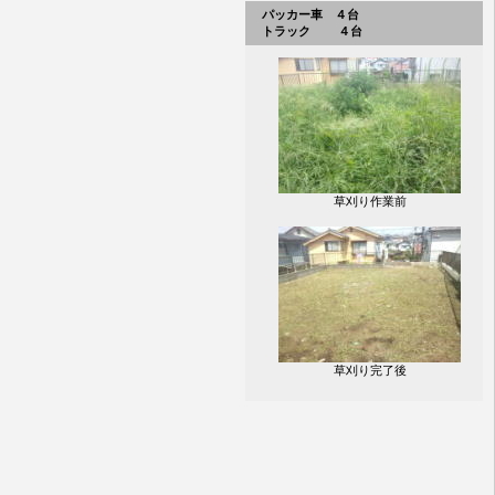
パッカー車 ４台
トラック ４台
草刈り作業前
草刈り完了後