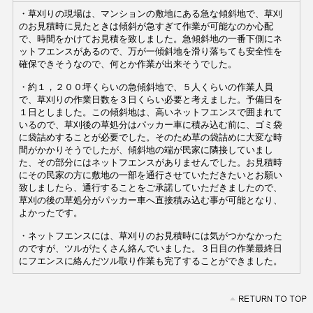
・草刈りの現場は、マンションの敷地にある急な傾斜地で、草刈
のお見積時に見たときは傾斜が急すぎて作業が可能なのか心配
で、時間をかけてお見積を致しました。急傾斜地の一番下側にネ
ットフエンスがあるので、万が一傾斜地を滑り落ちても安全性を
確保できそうなので、何とか作業が出来そうでした。
・約１，２００坪くらいの急傾斜地で、５人くらいの作業人員
で、草刈りの作業日数を３日くらい必要と考えました。予備日を
１日としました。この傾斜地は、高いネットフエンスで囲まれて
いるので、草刈後の草処分はパッカー車に積み込む前に、ゴミ袋
に袋詰めすることが必要でした。そのため草の袋詰めに大変な時
間がかかりそうでしたが、傾斜地の端が民家に隣接していまし
た、その部分にはネットフエンスがありませんでした。お見積時
にその民家の方に敷地の一部を通行させていただきたいとお願い
致しましたら、通行することをご承諾していただきましたので、
草刈の後の草処分がパッカー車へ直接積み込む事が可能となり、
よかったです。
・ネットフエンスには、草刈りのお見積時には気がつかなかった
のですが、ツルがたくさん絡んでいました。３日目の作業最終日
にフエンスに絡んだツル取り作業も完了することができました。