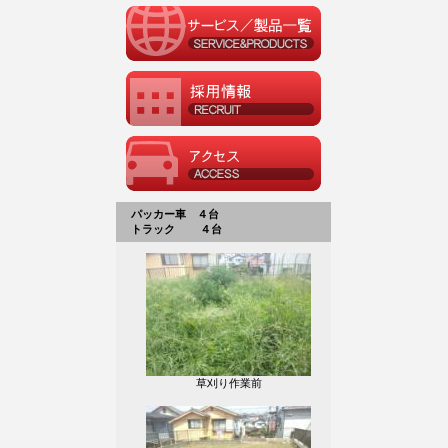
パッカー車 ４台
トラック ４台
草刈り作業前