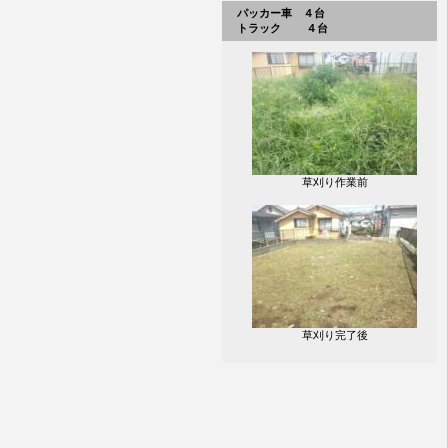
パッカー車 ４台
トラック ４台
草刈り作業前
草刈り完了後